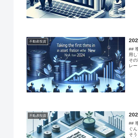
2
不動産投資
##
用し
その
レー
2
不動産投資
##
ぐん
そう