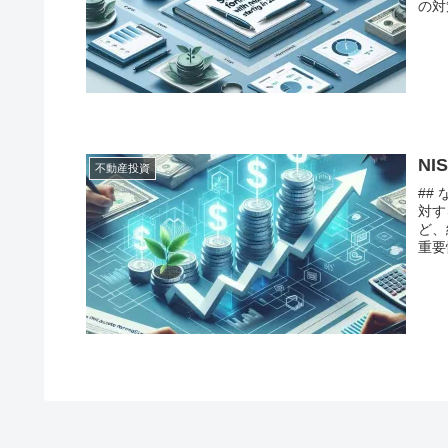
の対
N
不動産投資
##
対す
ど、
重要