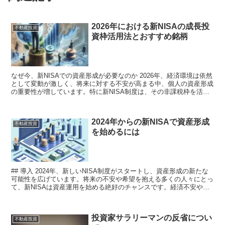
2026年における新NISAの成長投
不動産投資
資枠活用法とおすすめ銘柄
なぜ今、新NISAでの資産形成が必要なのか 2026年、経済環境は依然
として変動が激しく、将来に対する不安が高まる中、個人の資産形成
の重要性が増しています。特に新NISA制度は、その非課税枠を活用
することで、効率的に資産を増やす手段として注...
2024年からの新NISAで資産形成
不動産投資
を始めるには
## 導入 2024年、新しいNISA制度がスタートし、資産形成の新たな
可能性を広げています。将来の不安や希望を抱える多くの人々にとっ
て、新NISAは資産運用を始める絶好のチャンスです。経済不安や年
金問題に直面する中で、誰もが手軽に始めら...
投資家サラリーマンの反省につい
不動産投資