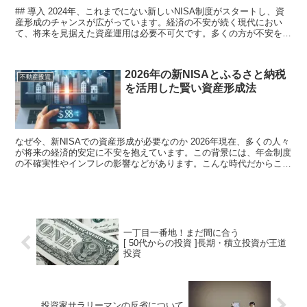
## 導入 2024年、これまでにない新しいNISA制度がスタートし、資
産形成のチャンスが広がっています。経済の不安が続く現代におい
て、将来を見据えた資産運用は必要不可欠です。多くの方が不安を抱
える中、新NISAを利用して投資の第一歩を踏み...
2026年の新NISAとふるさと納税
不動産投資
を活用した賢い資産形成法
なぜ今、新NISAでの資産形成が必要なのか 2026年現在、多くの人々
が将来の経済的安定に不安を抱えています。この背景には、年金制度
の不確実性やインフレの影響などがあります。こんな時代だからこ
そ、個人が自ら資産形成に取り組むことが重要です。...
一丁目一番地！まだ間に合う
[ 50代からの投資 ]長期・積立投資が王道
投資
投資家サラリーマンの反省について