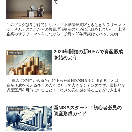
て
このブログは学びは特にない。「不動産投資家ときどきサラリーマン
ゆうさん」のこれからの投資理論構築のために記録をしている。上場
企業のサラリーマンをしながら、投資を25年間続けている。先物取
引（ゴールド）、投資信託、持株会、株式、NISA、...
2024年開始の新NISAで資産形成
不動産投資
を始めよう
## 導入 2024年から新たに始まった新NISA制度を活用することは、
資産形成を考える多くの人々にとって大きなチャンスです。長期的な
資産運用を可能にすることで、将来の安心感を得ることができます
が、この新制度を知らないまま過ごすことで、機...
新NISAスタート！初心者必見の
不動産投資
資産形成ガイド