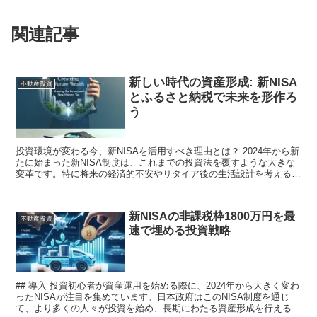
関連記事
新しい時代の資産形成: 新NISA
不動産投資
とふるさと納税で未来を形作ろ
う
投資環境が変わる今、新NISAを活用すべき理由とは？ 2024年から新
たに始まった新NISA制度は、これまでの投資法を覆すような大きな
変革です。特に将来の経済的不安やリタイア後の生活設計を考える多
くの人々にとって、この制度は非常に有利な選択...
新NISAの非課税枠1800万円を最
不動産投資
速で埋める投資戦略
## 導入 投資初心者が資産運用を始める際に、2024年から大きく変わ
ったNISAが注目を集めています。日本政府はこのNISA制度を通じ
て、より多くの人々が投資を始め、長期にわたる資産形成を行えるよ