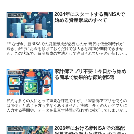
うサポートを強化しています。昨今の不安定...
2024年にスタートする新NISAで
不動産投資
始める資産形成のすべて
## なぜ今、新NISAでの資産形成が必要なのか 現代は低金利時代が
続き、銀行にお金を預けておくだけでは大きな増加が期待できませ
ん。この状況で、資産形成の方法として注目されているのが新しい
NISA制度です。将来の生活資金や老後の蓄えだけでな...
家計簿アプリ不要！今日から始め
不動産投資
る簡単で効果的な節約術5選
節約は多くの人にとって重要な課題ですが、「家計簿アプリを使うの
は面倒」と感じる方も少なくありません。実際、多くの人がアプリに
入力する手間や、データを見直す時間が取れずに挫折してしまいがち
です。では、家計簿アプリを使わずに、どうやって賢く節...
2026年における新NISAでの高配
不動産投資