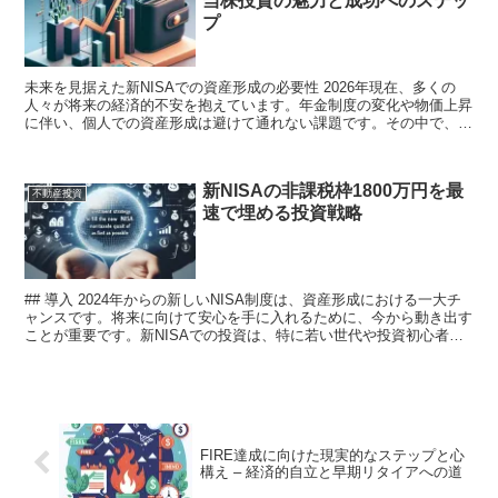
当株投資の魅力と成功へのステッ
プ
未来を見据えた新NISAでの資産形成の必要性 2026年現在、多くの
人々が将来の経済的不安を抱えています。年金制度の変化や物価上昇
に伴い、個人での資産形成は避けて通れない課題です。その中で、
「新NISA」を活用した高配当株投資が注目されてい...
新NISAの非課税枠1800万円を最
不動産投資
速で埋める投資戦略
## 導入 2024年からの新しいNISA制度は、資産形成における一大チ
ャンスです。将来に向けて安心を手に入れるために、今から動き出す
ことが重要です。新NISAでの投資は、特に若い世代や投資初心者に
とって、税制上のメリットを最大限に活用す...
FIRE達成に向けた現実的なステップと心
構え – 経済的自立と早期リタイアへの道