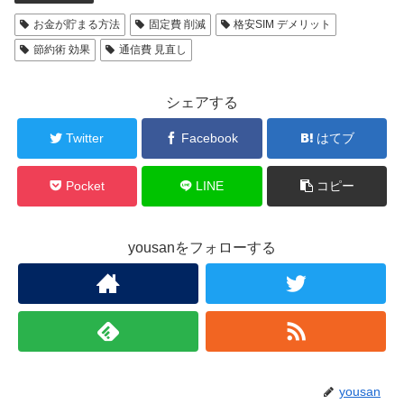
お金が貯まる方法
固定費 削減
格安SIM デメリット
節約術 効果
通信費 見直し
シェアする
Twitter
Facebook
はてブ
Pocket
LINE
コピー
yousanをフォローする
yousan